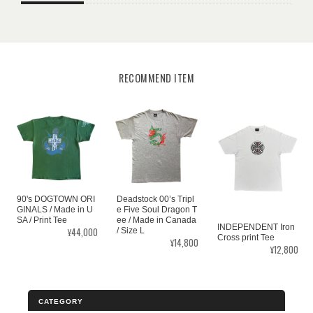
RECOMMEND ITEM
Deadstock 00’s Tripl
90's DOGTOWN ORI
e Five Soul Dragon T
GINALS / Made in U
ee / Made in Canada
SA / Print Tee
INDEPENDENT Iron
¥44,000
/ Size L
Cross print Tee
¥14,800
¥12,800
CATEGORY