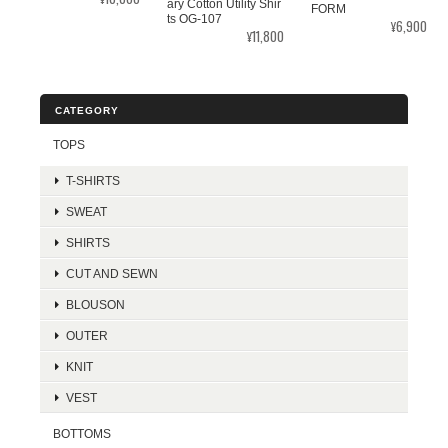
ary Cotton Utility Shir
FORM
ts OG-107
¥6,900
¥11,800
CATEGORY
TOPS
T-SHIRTS
SWEAT
SHIRTS
CUT AND SEWN
BLOUSON
OUTER
KNIT
VEST
BOTTOMS