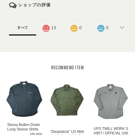
ショップの評価
13
0
0
すべて
RECOMMEND ITEM
Stussy Button Down
UPS TWILL WORK S
Long Sleeve Shirts
“Deadstock” US Milit
HIRT / OFFICIAL UNI
¥18,800