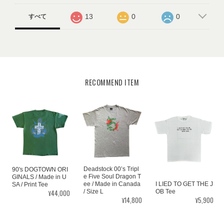
13
0
0
すべて
RECOMMEND ITEM
Deadstock 00’s Tripl
90's DOGTOWN ORI
e Five Soul Dragon T
GINALS / Made in U
ee / Made in Canada
I LIED TO GET THE J
SA / Print Tee
¥44,000
/ Size L
OB Tee
¥14,800
¥5,900