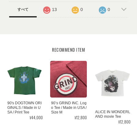
13
0
0
すべて
RECOMMEND ITEM
90's DOGTOWN ORI
90’s GRIND INC. Log
GINALS / Made in U
o Tee / Made in USA /
ALiCE IN WONDERL
SA / Print Tee
Size M
¥44,000
¥12,800
AND movie Tee
¥12,800